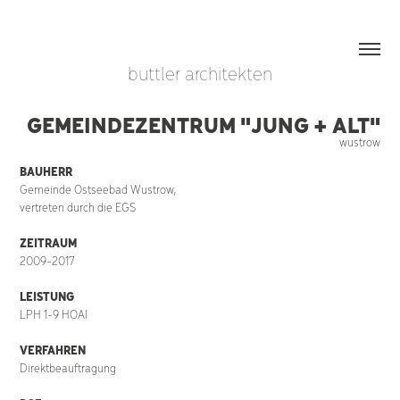
buttler architekten
GEMEINDEZENTRUM "JUNG + ALT"
wustrow
BAUHERR
Gemeinde Ostseebad Wustrow,
vertreten durch die EGS
ZEITRAUM
2009-2017
LEISTUNG
LPH 1-9 HOAI
VERFAHREN
Direktbeauftragung