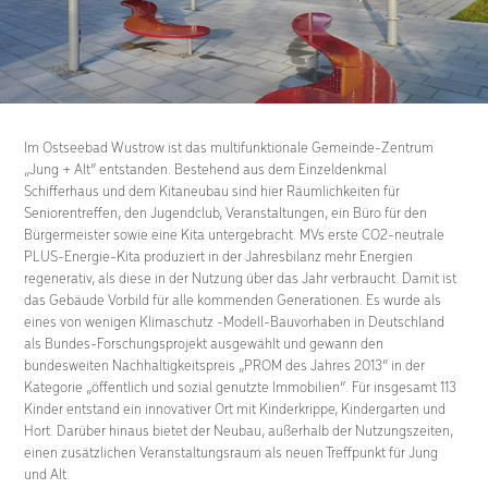
Im Ostseebad Wustrow ist das multifunktionale Gemeinde-Zentrum
„Jung + Alt“ entstanden. Bestehend aus dem Einzeldenkmal
Schifferhaus und dem Kitaneubau sind hier Räumlichkeiten für
Seniorentreffen, den Jugendclub, Veranstaltungen, ein Büro für den
Bürgermeister sowie eine Kita untergebracht. MVs erste CO2-neutrale
PLUS-Energie-Kita produziert in der Jahresbilanz mehr Energien
regenerativ, als diese in der Nutzung über das Jahr verbraucht. Damit ist
das Gebäude Vorbild für alle kommenden Generationen. Es wurde als
eines von wenigen Klimaschutz -Modell-Bauvorhaben in Deutschland
als Bundes-Forschungsprojekt ausgewählt und gewann den
bundesweiten Nachhaltigkeitspreis „PROM des Jahres 2013“ in der
Kategorie „öffentlich und sozial genutzte Immobilien“. Für insgesamt 113
Kinder entstand ein innovativer Ort mit Kinderkrippe, Kindergarten und
Hort. Darüber hinaus bietet der Neubau, außerhalb der Nutzungszeiten,
einen zusätzlichen Veranstaltungsraum als neuen Treffpunkt für Jung
und Alt.