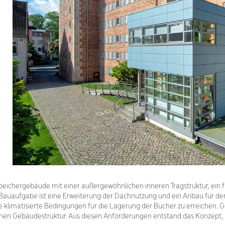
peichergebäude mit einer außergewöhnlichen inneren Tragstruktur, ein f
. Bauaufgabe ist eine Erweiterung der Dachnutzung und ein Anbau für de
 klimatisierte Bedingungen für die Lagerung der Bücher zu erreichen. G
rischen Gebäudestruktur. Aus diesen Anforderungen entstand das Konzep