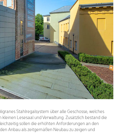
iligranes Stahlregalsystem über alle Geschosse, welches
n kleinen Lesesaal und Verwaltung. Zusätzlich bestand die
leichzeitig sollen die erhöhten Anforderungen an den
t, den Anbau als zeitgemäßen Neubau zu zeigen und