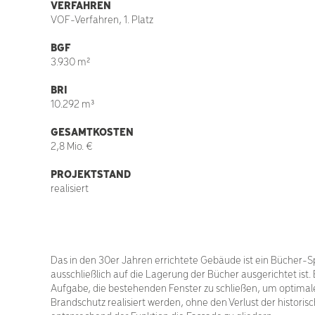
VERFAHREN
VOF-Verfahren, 1. Platz
BGF
3.930 m²
BRI
10.292 m³
GESAMTKOSTEN
2,8 Mio. €
PROJEKTSTAND
realisiert
Das in den 30er Jahren errichtete Gebäude ist ein Bücher-S
ausschließlich auf die Lagerung der Bücher ausgerichtet ist
Aufgabe, die bestehenden Fenster zu schließen, um optimale
Brandschutz realisiert werden, ohne den Verlust der histo