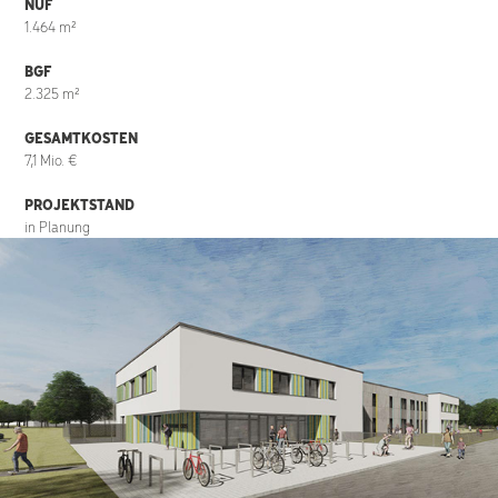
NUF
1.464 m²
BGF
2.325 m²
GESAMTKOSTEN
7,1 Mio. €
PROJEKTSTAND
in Planung