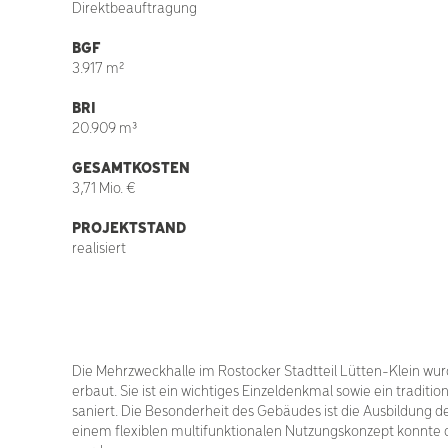
Direktbeauftragung
BGF
3.917 m²
BRI
20.909 m³
GESAMTKOSTEN
3,71 Mio. €
PROJEKTSTAND
realisiert
Die Mehrzweckhalle im Rostocker Stadtteil Lütten-Klein w
erbaut. Sie ist ein wichtiges Einzeldenkmal sowie ein trad
saniert. Die Besonderheit des Gebäudes ist die Ausbildung
einem flexiblen multifunktionalen Nutzungskonzept konnte 