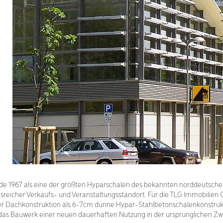
urde 1967 als eine der größten Hyparschalen des bekannten norddeutsc
itionsreicher Verkaufs- und Veranstaltungsstandort. Für die TLG Immobi
 der Dachkonstruktion als 6-7cm dünne Hypar-Stahlbetonschalenkonstruk
das Bauwerk einer neuen dauerhaften Nutzung in der ursprünglichen Zwe