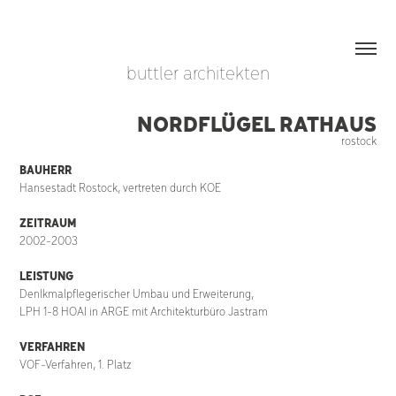
buttler architekten
NORDFLÜGEL RATHAUS
rostock
BAUHERR
Hansestadt Rostock, vertreten durch KOE
ZEITRAUM
2002-2003
LEISTUNG
Denlkmalpflegerischer Umbau und Erweiterung,
LPH 1-8 HOAI in ARGE mit Architekturbüro Jastram
VERFAHREN
VOF-Verfahren, 1. Platz