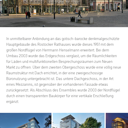
In unmittelbarer Anbindung an das gotisch-barocke denkmalgeschützte
Hauptgebäude des Rostocker Rathauses wurde dieses 1951 mit dem
großen Nordflügel von Herrmann Henselmann erweitert. Bei dem
Umbau 2003 wurde das Erdgeschoss verglast, um die Räumlichkeiten
für Läden und multifunktionellen Besprechungsräumen zum Neuen
Markt zu öffnen. Über dem zweiten Obergeschoss wurde eine völlig neue
Raumstruktur mit Dach errichtet, in der eine zweigeschossige
Büronutzung untergebracht ist. Das untere Dachgeschoss, in der Art
eines Mezzanins, ist gegenüber der vorhandenen Fassade etwas
zurückgesetzt. Als Abschluss des Ensembles wurde 2003 der Nordflügel
durch einen transparenten Baukörper für eine vertikale Erschließung
ergänzt.